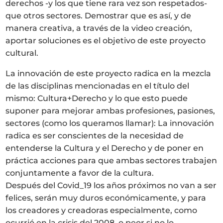
derechos -y los que tiene rara vez son respetados-
LA NEUROLITERATURA ENTRA
EN NUESTROS OBJETIVOS
que otros sectores. Demostrar que es así, y de
por
Digital
manera creativa, a través de la video creación,
SIAMO TRASPARENTI
aportar soluciones es el objetivo de este proyecto
di
Dulce Xerach
cultural.
La innovación de este proyecto radica en la mezcla
de las disciplinas mencionadas en el título del
mismo: Cultura+Derecho y lo que esto puede
suponer para mejorar ambas profesiones, pasiones,
sectores (como los queramos llamar): La innovación
info@crowplan.com
radica es ser conscientes de la necesidad de
922 28 00 28
entenderse la Cultura y el Derecho y de poner en
práctica acciones para que ambas sectores trabajen
conjuntamente a favor de la cultura.
Después del Covid_19 los años próximos no van a ser
felices, serán muy duros económicamente, y para
los creadores y creadoras especialmente, como
ocurrió en la crisis del 2008, o peor si no lo