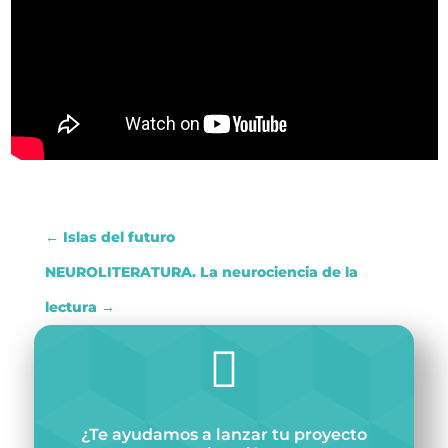
←
Islas del futuro
NEUROLITERATURA. La neurociencia de la
lectura
→

¿Te ayudamos a lanzar tu proyecto