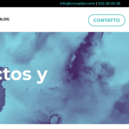
info@crowplan.com
|
922 28 00 38
BLOG
CONTATTO
tos y