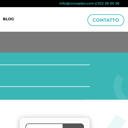
info@crowplan.com
|
922 28 00 38
BLOG
CONTATTO