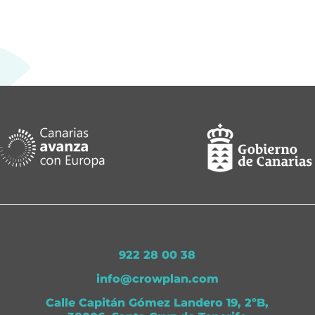
922 28 00 38
info@crowplan.com
Calle Capitán Gómez Landero 19, 2ºB,