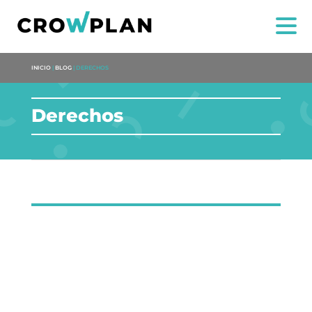
INICIO
|
BLOG
|
DERECHOS
Derechos
NOI
Dulce Xerach
SERVIZI