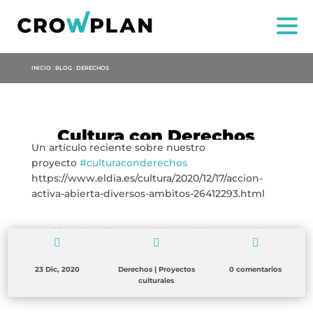
INICIO
|
BLOG
|
DERECHOS
Cultura con Derechos
Un artículo reciente sobre nuestro
NOI
proyecto
#culturaconderechos
https://www.eldia.es/cultura/2020/12/17/accion-
SERVIZI
activa-abierta-diversos-ambitos-26412293.html
PROGETTI
←
Noticia Maria Anchieta
Nota de Prensa: Cultura con Derechos
→



MARIA ANCHIETA
23 Dic, 2020
Derechos
|
Proyectos
0 comentarios
culturales
BLOG