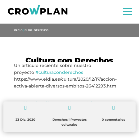
INICIO
|
BLOG
|
DERECHOS
Cultura con Derechos
Un artículo reciente sobre nuestro
NOSOTROS
proyecto
#culturaconderechos
https://www.eldia.es/cultura/2020/12/17/accion-
SERVICIOS
activa-abierta-diversos-ambitos-26412293.html
PROYECTOS
←
Noticia Maria Anchieta
Nota de Prensa: Cultura con Derechos
→



MARÍA ANCHIETA
23 Dic, 2020
Derechos
|
Proyectos
0 comentarios
culturales
BLOG