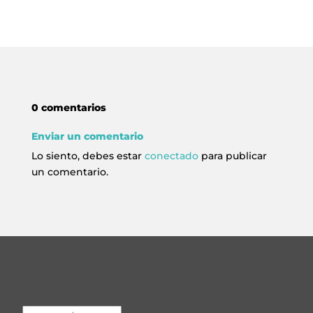
ESPACIO CULTURAL EL TANQUE
CONTACTO
LA NEUROLITERATURA ENTRA
EN NUESTROS OBJETIVOS
0 comentarios
por
Digital
SOMOS TRANSPARENTES
Enviar un comentario
por
Dulce Xerach
Lo siento, debes estar
conectado
para publicar
un comentario.
info@crowplan.com
922 28 00 28