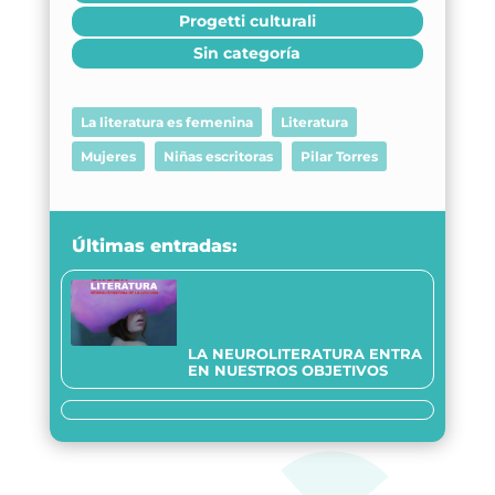
Progetti culturali
Sin categoría
La literatura es femenina
Literatura
Mujeres
Niñas escritoras
Pilar Torres
Últimas entradas:
LA NEUROLITERATURA ENTRA
EN NUESTROS OBJETIVOS
Siamo trasparenti