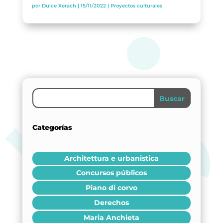
por
Dulce Xerach
|
15/11/2022
|
Proyectos culturales
BLOG
SPAZIO CULTURALE EL TANQUE
CONTATTO
LA NEUROLITERATURA ENTRA
EN NUESTROS OBJETIVOS
Buscar
SIAMO TRASPARENTI
por
Digital
di
Dulce Xerach
Categorías
Architettura e urbanistica
Concursos públicos
info@crowplan.com
922 28 00 28
Piano di corvo
Derechos
Maria Anchieta