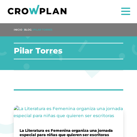
INICIO
|
BLOG
|
PILAR TORRES
Pilar Torres
NOI
SERVIZI
PROGETTI
MARIA ANCHIETA
La Literatura es Femenina organiza una jornada
especial para niñas que quieren ser escritoras