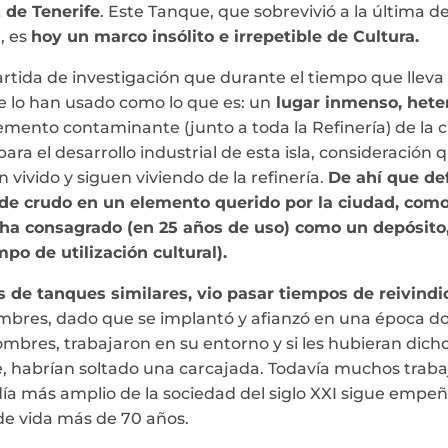
 de Tenerife
. Este Tanque, que sobrevivió a la última 
r, es
hoy un marco insólito e irrepetible de Cultura.
artida de investigación que durante el tiempo que llev
ue lo han usado como lo que es: un
lugar inmenso, hete
nto contaminante (junto a toda la Refinería) de la ci
para el desarrollo industrial de esta isla, consideraci
vivido y siguen viviendo de la refinería.
De ahí que de
de crudo en un elemento querido por la ciudad, como
lo ha consagrado (en 25 años de uso) como un depósit
po de utilización cultural).
s de tanques similares, vio pasar tiempos de reivindi
ombres, dado que se implantó y afianzó en una época don
mbres, trabajaron en su entorno y si les hubieran dich
rte, habrían soltado una carcajada. Todavía muchos trab
 día más amplio de la sociedad del siglo XXI sigue emp
de vida más de 70 años.