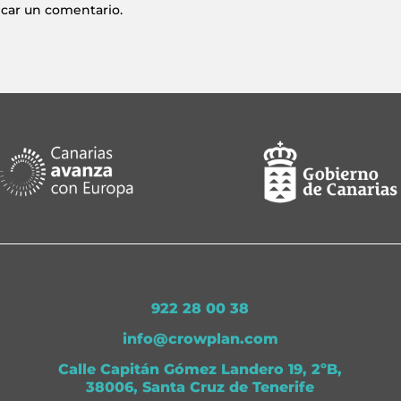
icar un comentario.
922 28 00 38
info@crowplan.com
Calle Capitán Gómez Landero 19, 2ºB,
38006, Santa Cruz de Tenerife