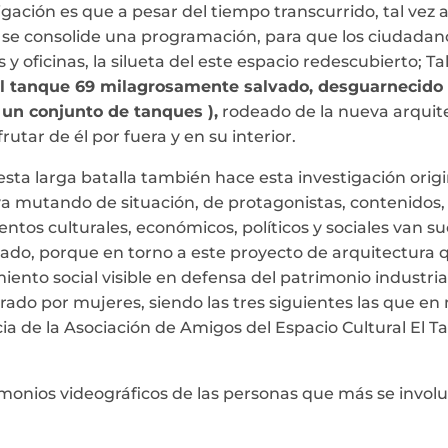
igación es que a pesar del tiempo transcurrido, tal vez
e se consolide una programación, para que los ciudadan
s y oficinas, la silueta del este espacio redescubierto;
l tanque 69 milagrosamente salvado, desguarnecido
un conjunto de tanques ),
rodeado de la nueva arquite
rutar de él por fuera y en su interior.
esta larga batalla también hace esta investigación ori
va mutando de situación, de protagonistas, contenidos,
ntos culturales, económicos, políticos y sociales van 
o lado, porque en torno a este proyecto de arquitectur
ento social visible en defensa del patrimonio industrial
erado por mujeres, siendo las tres siguientes las que
cia de la Asociación de Amigos del Espacio Cultural El
monios videográficos de las personas que más se involuc