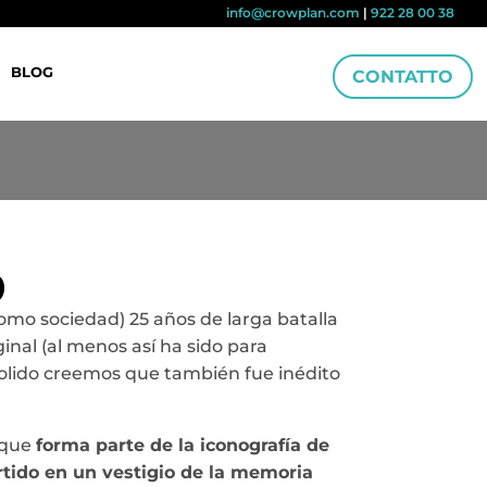
info@crowplan.com
|
922 28 00 38
BLOG
CONTATTO
9
omo sociedad) 25 años de larga batalla
inal (al menos así ha sido para
emolido creemos que también fue inédito
 que
forma parte de la iconografía de
ertido en un vestigio de la memoria