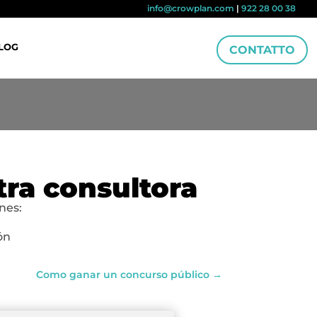
info@crowplan.com
|
922 28 00 38
LOG
CONTATTO
tra consultora
nes:
ón
Como ganar un concurso público
→