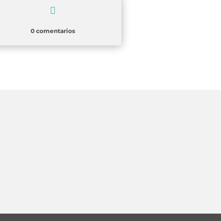

0 comentarios