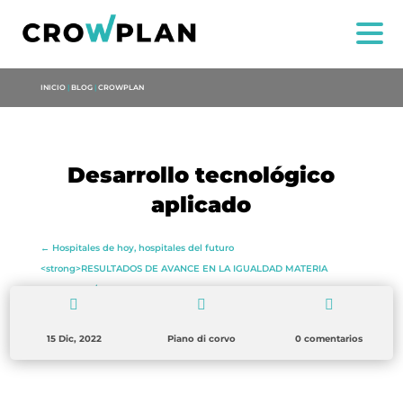
INICIO
|
BLOG
|
CROWPLAN
Desarrollo tecnológico
NOI
aplicado
SERVIZI
←
Hospitales de hoy, hospitales del futuro
<strong>RESULTADOS DE AVANCE EN LA IGUALDAD MATERIA
PROGETTI
LITERARIA</strong>
→



MARIA ANCHIETA
15 Dic, 2022
Piano di corvo
0 comentarios
BLOG