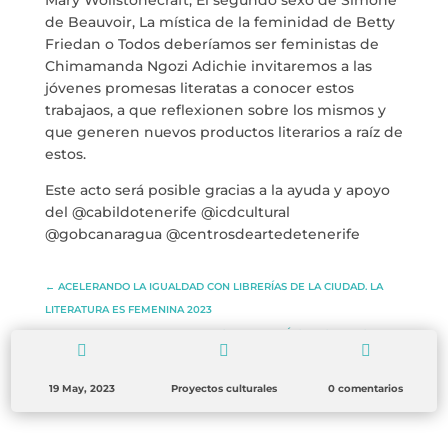
Mary Wollstonecraft, El segundo sexo de Simone
BLOG
de Beauvoir, La mística de la feminidad de Betty
Friedan o
Todos deberíamos ser feministas de
ESPACIO CULTURAL EL TANQUE
Chimamanda Ngozi Adichie invitaremos a las
jóvenes promesas literatas a conocer estos
trabajaos, a que reflexionen sobre los mismos y
CONTACTO
que generen nuevos productos literarios a raíz de
estos.
Este acto será posible gracias a la ayuda y apoyo
del @cabildotenerife @icdcultural
@gobcanaragua @centrosdeartedetenerife
LA NEUROLITERATURA ENTRA
EN NUESTROS OBJETIVOS
por
Digital
SOMOS TRANSPARENTES
←
ACELERANDO LA IGUALDAD CON LIBRERÍAS DE LA CIUDAD. LA
LITERATURA ES FEMENINA 2023
por
Dulce Xerach
TALLER LITERARIO EN LIBRERÍAS DE SANTA CRUZ
→



19 May, 2023
Proyectos culturales
0 comentarios