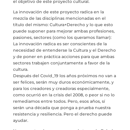
el objetivo de este proyecto cultural.
La innovación de este proyecto radica en la
BLOG
mezcla de las disciplinas mencionadas en el
título del mismo: Cultura+Derecho y lo que esto
SPAZIO CULTURALE EL TANQUE
puede suponer para mejorar ambas profesiones,
pasiones, sectores (como los queramos llamar):
La innovación radica es ser conscientes de la
CONTATTO
necesidad de entenderse la Cultura y el Derecho
y de poner en práctica acciones para que ambas
sectores trabajen conjuntamente a favor de la
cultura.
Después del Covid_19 los años próximos no van a
LA NEUROLITERATURA ENTRA
ser felices, serán muy duros económicamente, y
EN NUESTROS OBJETIVOS
para los creadores y creadoras especialmente,
por
Digital
SIAMO TRASPARENTI
como ocurrió en la crisis del 2008, o peor si no lo
remediamos entre todos. Pero, esos años, sí
di
Dulce Xerach
serán una década que ponga a prueba nuestra
resistencia y resiliencia. Pero el derecho puede
ayudar.