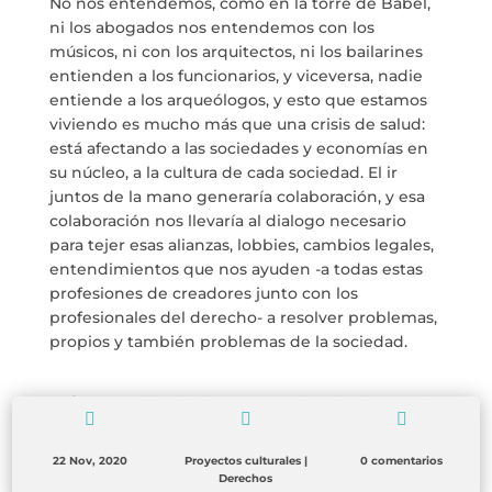
No nos entendemos, como en la torre de Babel,
ni los abogados nos entendemos con los
info@crowplan.com
músicos, ni con los arquitectos, ni los bailarines
922 28 00 28
entienden a los funcionarios, y viceversa, nadie
entiende a los arqueólogos, y esto que estamos
viviendo es mucho más que una crisis de salud:
está afectando a las sociedades y economías en
su núcleo, a la cultura de cada sociedad. El ir
juntos de la mano generaría colaboración, y esa
colaboración nos llevaría al dialogo necesario
para tejer esas alianzas, lobbies, cambios legales,
entendimientos que nos ayuden -a todas estas
profesiones de creadores junto con los
profesionales del derecho- a resolver problemas,
propios y también problemas de la sociedad.
←
Islas
CONVOCATORIA ABIERTA A CREADORES DE VIDEO.
→



22 Nov, 2020
Proyectos culturales
|
0 comentarios
Derechos