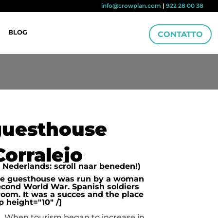
info@crowplan.com
|
922 28 00 38
BLOG
CONTATTO
 guesthouse
Corralejo
r Nederlands: scroll naar beneden!)
 The guesthouse was run by a woman
Second World War. Spanish soldiers
room. It was a succes and the place
p height="10" /]
. When tourism began to increase in