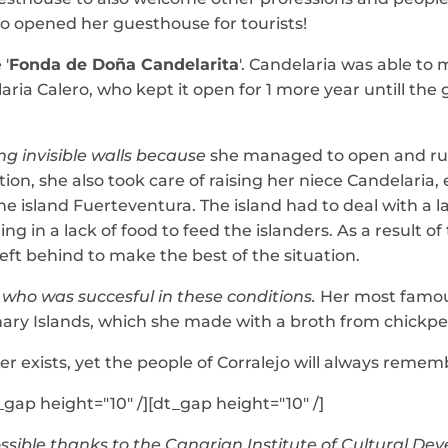
lso opened her guesthouse for tourists!
 '
Fonda de Doña Candelarita
'. Candelaria was able to
elaria Calero, who kept it open for 1 more year untill t
ng invisible walls because
she managed to open and run
tion, she also took care of raising her niece Candelaria
e island Fuerteventura. The island had to deal with a l
ing in a lack of food to feed the islanders. As a result o
ft behind to make the best of the situation.
who was succesful in these conditions.
Her most famous
 Canary Islands, which she made with a broth from chick
exists, yet the people of Corralejo will always remember 
gap height="10" /][dt_gap height="10" /]
 possible thanks to the Canarian Institute of Cultural