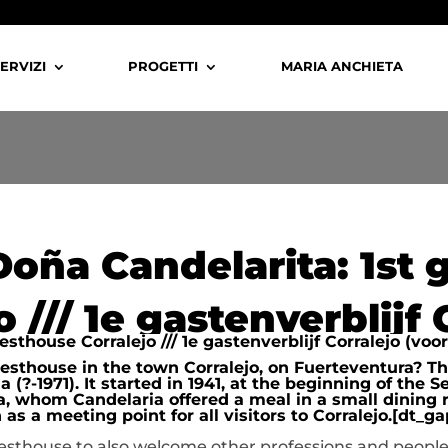
ERVIZI
PROGETTI
MARIA ANCHIETA
oña Candelarita: 1st
o /// 1e gastenverblijf 
sthouse Corralejo /// 1e gastenverblijf Corralejo (voo
guesthouse in the town Corralejo, on Fuerteventura?
(?-1971). It started in 1941, at the beginning of the 
a, whom Candelaria offered a meal in a small dining 
 a meeting point for all visitors to Corralejo.[dt_ga
esthouse to also welcome other professions and people