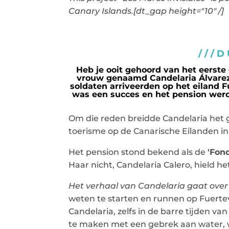
Canary Islands.[dt_gap height="10" /]
/ / / D
Heb je ooit gehoord van het eerste
vrouw genaamd Candelaria Álvarez 
soldaten arriveerden op het eiland F
was een succes en het pension werd 
Om die reden breidde Candelaria het 
toerisme op de Canarische Eilanden in
Het pension stond bekend als de
'Fon
Haar nicht, Candelaria Calero, hield he
Het verhaal van Candelaria gaat ove
weten te starten en runnen op Fuertev
Candelaria, zelfs in de barre tijden v
te maken met een gebrek aan water, w