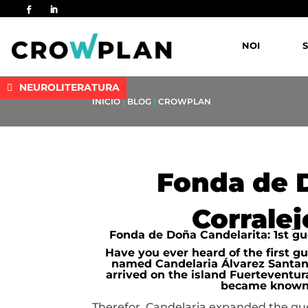
NOI
S
NEUROLITERATURA
INICIO
|
BLOG
|
CROWPLAN
Fonda de D
Corralej
Fonda de Doña Candelarita: 1st gue
Have you ever heard of the first 
named Candelaria Álvarez Santana 
arrived on the island Fuerteventur
became known as
Therefor, Candelaria expanded the gu