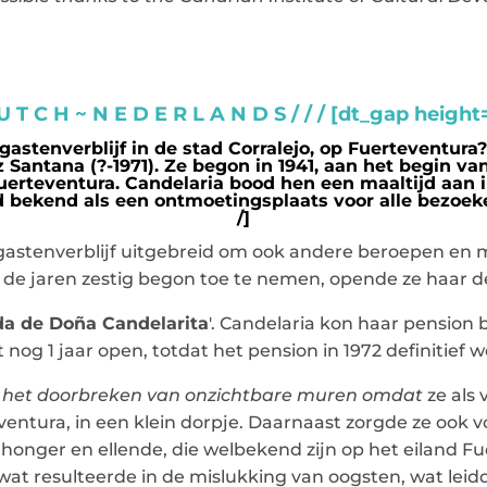
 U T C H ~ N E D E R L A N D S / / / [dt_gap height
 gastenverblijf in de stad Corralejo, op Fuerteventur
Santana (?-1971). Ze begon in 1941, aan het begin v
uerteventura. Candelaria bood hen een maaltijd aan in
bekend als een ontmoetingsplaats voor alle bezoeke
/]
gastenverblijf uitgebreid om ook andere beroepen en
 de jaren zestig begon toe te nemen, opende ze haar d
da de Doña Candelarita
'. Candelaria kon haar pension be
t nog 1 jaar open, totdat het pension in 1972 definitief 
r het doorbreken van onzichtbare muren omdat
ze als 
entura, in een klein dorpje. Daarnaast zorgde ze ook 
an honger en ellende, die welbekend zijn op het eiland F
at resulteerde in de mislukking van oogsten, wat leid