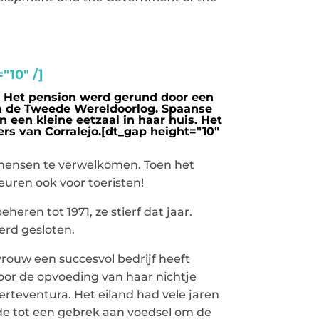
="10" /]
a? Het pension werd gerund door een
an de Tweede Wereldoorlog. Spaanse
 een kleine eetzaal in haar huis. Het
rs van Corralejo.[dt_gap height="10"
 mensen te verwelkomen. Toen het
euren ook voor toeristen!
heren tot 1971, ze stierf dat jaar.
werd gesloten.
vrouw een succesvol bedrijf heeft
voor de opvoeding van haar nichtje
uerteventura. Het eiland had vele jaren
de tot een gebrek aan voedsel om de