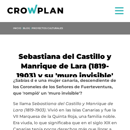
INICIO
|
BLOG
|
PROYECTOS CULTURALES
Sebastiana del Castillo y
Manrique de Lara (1819-
1903) y su 'muro invisible'
¿Sabías d
e una mujer canaria, descendiente de
NOI
los Coroneles de los Señores de Fuerteventura,
que 'rompió' un 'muro invisible'?
SERVIZI
Se llama
Sebastiana del Castillo y Manrique de
Lara (1819-1903)
. Vivió en las Islas Canarias y fue la
PROGETTI
VII Marquesa de la Quinta Roja, una familia noble.
Era viuda, lo que significaba que en el siglo XIX en
Canarias tenía pocos derechos más que llorar a