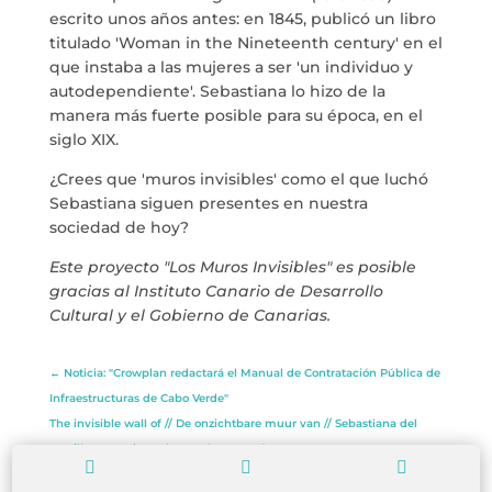
escrito unos años antes: en 1845, publicó un libro
titulado 'Woman in the Nineteenth century' en el
info@crowplan.com
que instaba a las mujeres a ser 'un individuo y
922 28 00 28
autodependiente'. Sebastiana lo hizo de la
manera más fuerte posible para su época, en el
siglo XIX.
¿Crees que 'muros invisibles' como el que luchó
Sebastiana siguen presentes en nuestra
sociedad de hoy?
Este proyecto "Los Muros Invisibles" es posible
gracias al Instituto Canario de Desarrollo
Cultural y el Gobierno de Canarias.
←
Noticia: "Crowplan redactará el Manual de Contratación Pública de
Infraestructuras de Cabo Verde"
The invisible wall of // De onzichtbare muur van // Sebastiana del
Castillo y Manrique de Lara (1819-1903)
→


