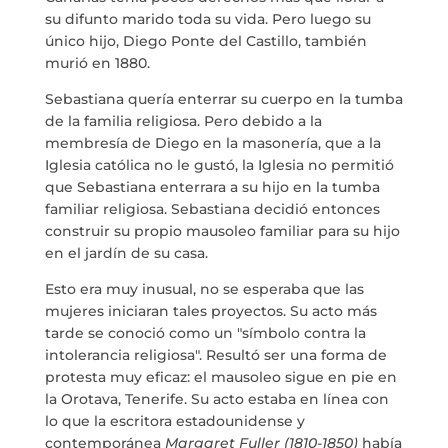
MARIA ANCHIETA
su difunto marido toda su vida. Pero luego su
único hijo, Diego Ponte del Castillo, también
BLOG
murió en 1880.
Sebastiana quería enterrar su cuerpo en la tumba
SPAZIO CULTURALE EL TANQUE
de la familia religiosa. Pero debido a la
membresía de Diego en la masonería, que a la
CONTATTO
Iglesia católica no le gustó, la Iglesia no permitió
que Sebastiana enterrara a su hijo en la tumba
familiar religiosa. Sebastiana decidió entonces
construir su propio mausoleo familiar para su hijo
en el jardín de su casa.
LA NEUROLITERATURA ENTRA
EN NUESTROS OBJETIVOS
Esto era muy inusual, no se esperaba que las
por
Digital
mujeres iniciaran tales proyectos. Su acto más
SIAMO TRASPARENTI
tarde se conoció como un "símbolo contra la
intolerancia religiosa". Resultó ser una forma de
di
Dulce Xerach
protesta muy eficaz: el mausoleo sigue en pie en
la Orotava, Tenerife. Su acto estaba en línea con
lo que la escritora estadounidense y
contemporánea
Margaret Fuller (1810-1850)
había