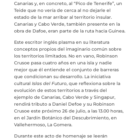
Canarias y, en concreto, al “Pico de Tenerife”, un
MARIA ANCHIETA
Teide que no vería de cerca al no dejarle el
estado de la mar arribar al territorio insular.
Canarias y Cabo Verde, también presente en la
BLOG
obra de Dafoe, eran parte de la ruta hacia Guinea.
Este escritor inglés plasma en su literatura
SPAZIO CULTURALE EL TANQUE
conceptos propios del imaginario común sobre
los territorios limitados. No en vano, Robinson
CONTATTO
Crusoe pasa cuatro años en una isla y nadie
mejor que él entiende el conjunto de barreras
que condicionan su desarrollo. La iniciativa
cultural
Islas del Futuro
, que reflexiona sobre la
evolución de estos territorios a través del
LA NEUROLITERATURA ENTRA
ejemplo de Canarias, Cabo Verde y Singapur,
EN NUESTROS OBJETIVOS
rendirá tributo a Daniel Defoe y su Robinson
por
Digital
SIAMO TRASPARENTI
Crusoe este próximo 26 de julio, a las 13.00 horas,
en el Jardín Botánico del Descubrimiento, en
di
Dulce Xerach
Vallehermoso, La Gomera.
Durante este acto de homenaje se leerán