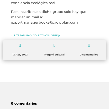
conciencia ecológica real.
Para inscribirse a dicho grupo solo hay que
mandar un mail a:
exportmanagerbooks@crowplan.com
←
LITERATURA Y COLECTIVOS LGTBIQ+
LITERARY MEETING WITH DANIASA CURBELO
→



13 Abr, 2023
Progetti culturali
0 comentarios
0 comentarios