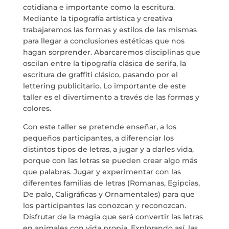
cotidiana e importante como la escritura.
SERVIZI
Mediante la tipografía artística y creativa
trabajaremos las formas y estilos de las mismas
PROGETTI
para llegar a conclusiones estéticas que nos
hagan sorprender. Abarcaremos disciplinas que
oscilan entre la tipografía clásica de serifa, la
MARIA ANCHIETA
escritura de graffiti clásico, pasando por el
lettering publicitario. Lo importante de este
BLOG
taller es el divertimento a través de las formas y
colores.
SPAZIO CULTURALE EL TANQUE
Con este taller se pretende enseñar, a los
pequeños participantes, a diferenciar los
CONTATTO
distintos tipos de letras, a jugar y a darles vida,
porque con las letras se pueden crear algo más
que palabras. Jugar y experimentar con las
diferentes familias de letras (Romanas, Egipcias,
De palo, Caligráficas y Ornamentales) para que
los participantes las conozcan y reconozcan.
LA NEUROLITERATURA ENTRA
EN NUESTROS OBJETIVOS
Disfrutar de la magia que será convertir las letras
por
Digital
en animales con vida propia. Explorando así, las
SIAMO TRASPARENTI