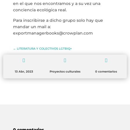
en el que nos encontramos y a su vez una
conciencia ecológica real.
Para inscribirse a dicho grupo solo hay que
mandar un mail a:
exportmanagerbooks@crowplan.com
←
LITERATURA Y COLECTIVOS LGTBIQ+
LITERARY MEETING WITH DANIASA CURBELO
→



13 Abr, 2023
Proyectos culturales
0 comentarios
0 comentarios