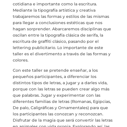
cotidiana e importante como la escritura.
SERVICIOS
Mediante la tipografía artística y creativa
trabajaremos las formas y estilos de las mismas
PROYECTOS
para llegar a conclusiones estéticas que nos
hagan sorprender. Abarcaremos disciplinas que
oscilan entre la tipografía clásica de serifa, la
MARÍA ANCHIETA
escritura de graffiti clásico, pasando por el
lettering publicitario. Lo importante de este
BLOG
taller es el divertimento a través de las formas y
colores.
ESPACIO CULTURAL EL TANQUE
Con este taller se pretende enseñar, a los
pequeños participantes, a diferenciar los
CONTACTO
distintos tipos de letras, a jugar y a darles vida,
porque con las letras se pueden crear algo más
que palabras. Jugar y experimentar con las
diferentes familias de letras (Romanas, Egipcias,
De palo, Caligráficas y Ornamentales) para que
los participantes las conozcan y reconozcan.
LA NEUROLITERATURA ENTRA
EN NUESTROS OBJETIVOS
Disfrutar de la magia que será convertir las letras
por
Digital
en animales con vida propia. Explorando así, las
SOMOS TRANSPARENTES