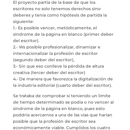
El proyecto partía de la base de que los
SERVICIOS
escritores no solo tenemos derechos sino
deberes y tenía como hipótesis de partida la
siguiente:
PROYECTOS
1.- Es posible vencer, metódicamente, el
síndrome de la página en blanco (primer deber
MARÍA ANCHIETA
del escritor).
2.- Ws posible profesionalizar, dinamizar e
BLOG
internacionalizar la profesión de escritor
(segundo deber del escritor),
3.- Sin que eso conlleve la pérdida de altura
ESPACIO CULTURAL EL TANQUE
creativa (tercer deber del escritor)
4.- De manera que favorezca la digitalización de
CONTACTO
la industria editorial (cuarto deber del escritor).
Se trataba de comprobar si teniendo un límite
de tiempo determinado se podía o no vencer al
síndrome de la página en blanco, pues esto
poddría acercarnos a una de las vías que harían
LA NEUROLITERATURA ENTRA
EN NUESTROS OBJETIVOS
posible que la profesión de escritor sea
por
Digital
económicamente viable. Cumplidos los cuatro