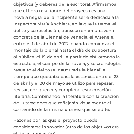
SOMOS TRANSPARENTES
objetivos (y deberes de la escritora). Afirmamos
que el libro resultante del proyecto es una
por
Dulce Xerach
novela negra, de la incipiente serie dedicada a la
Inspectora María Anchieta, en la que la trama, el
delito y su resolución, transcurren en una zona
concreta de la Biennal de Venecia, el Arsenale,
entre el 1 de abril de 2022, cuando comienza el
montaje de la bienal hasta el día de su apertura
info@crowplan.com
al público, el 19 de abril. A partir de ahí, armada la
922 28 00 28
estructura, el cuerpo de la novela, y su cronología,
resuelto el delito (e inaugurada la bienal) el
tiempo que quedaba para la estancia, entre el 23
de abril y el 30 de mayo se utilizó para repasar,
revisar, enriquecer y completar esta creación
literaria. Combinando la literatura con la creación
de ilustraciones que reflejarán visualmente el
contenido de la misma una vez que se edite.
Razones por las que el proyecto puede
considerarse innovador (otro de los objetivos era
el de la innovación):