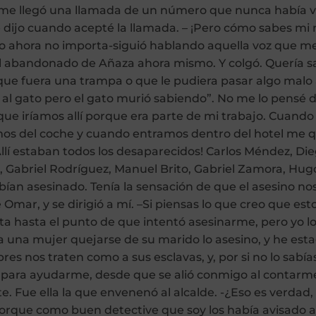
me llegó una llamada de un número que nunca había vis
dijo cuando acepté la llamada. – ¡Pero cómo sabes mi 
o ahora no importa-siguió hablando aquella voz que me 
l abandonado de Añaza ahora mismo. Y colgó. Quería sa
que fuera una trampa o que le pudiera pasar algo malo 
 al gato pero el gato murió sabiendo”. No me lo pensé d
que iríamos allí porque era parte de mi trabajo. Cuan
imos del coche y cuando entramos dentro del hotel me qu
í estaban todos los desaparecidos! Carlos Méndez, Dieg
, Gabriel Rodríguez, Manuel Brito, Gabriel Zamora, Hugo
bían asesinado. Tenía la sensación de que el asesino 
 Omar, y se dirigió a mí. –Si piensas lo que creo que esto
 hasta el punto de que intentó asesinarme, pero yo lo 
 una mujer quejarse de su marido lo asesino, y he es
es nos traten como a sus esclavas, y, por si no lo sabía
 para ayudarme, desde que se alió conmigo al contarme e
. Fue ella la que envenenó al alcalde. -¿Eso es verdad, 
orque como buen detective que soy los había avisado ant