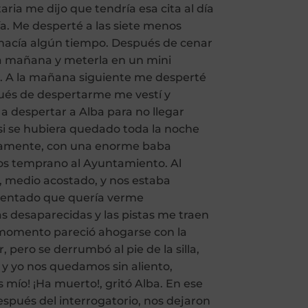
taria me dijo que tendría esa cita al día
ía. Me desperté a las siete menos
 hacía algún tiempo. Después de cenar
 la mañana y meterla en un mini
ño. A la mañana siguiente me desperté
pués de despertarme me vestí y
 a despertar a Alba para no llegar
o si se hubiera quedado toda la noche
fijamente, con una enorme baba
mos temprano al Ayuntamiento. Al
o, medio acostado, y nos estaba
omentado que quería verme
 desaparecidas y las pistas me traen
e momento pareció ahogarse con la
 pero se derrumbó al pie de la silla,
 y yo nos quedamos sin aliento,
 mío! ¡Ha muerto!, gritó Alba. En ese
después del interrogatorio, nos dejaron