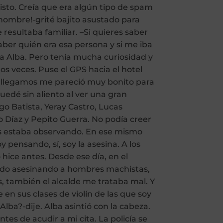
to. Creía que era algún tipo de spam
nombre!-grité bajito asustado para
resultaba familiar. –Si quieres saber
ber quién era esa persona y si me iba
a Alba. Pero tenía mucha curiosidad y
os veces. Puse el GPS hacia el hotel
do llegamos me pareció muy bonito para
edé sin aliento al ver una gran
o Batista, Yeray Castro, Lucas
 Díaz y Pepito Guerra. No podía creer
nos estaba observando. En ese mismo
y pensando, sí, soy la asesina. A los
hice antes. Desde ese día, en el
tado asesinando a hombres machistas,
s, también el alcalde me trataba mal. Y
n sus clases de violín de las que soy
Alba?-dije. Alba asintió con la cabeza.
es de acudir a mi cita. La policía se