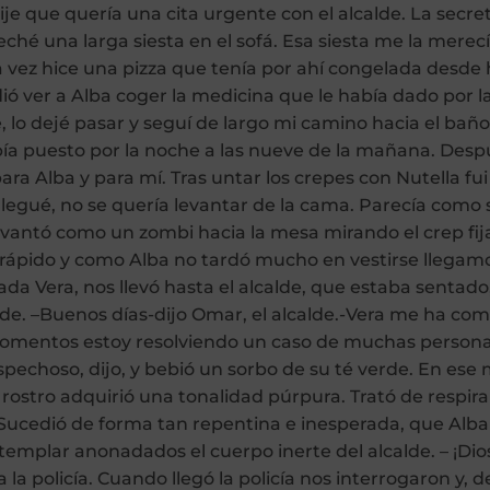
 dije que quería una cita urgente con el alcalde. La secre
ché una larga siesta en el sofá. Esa siesta me la merec
a vez hice una pizza que tenía por ahí congelada desde
dió ver a Alba coger la medicina que le había dado por
, lo dejé pasar y seguí de largo mi camino hacia el ba
bía puesto por la noche a las nueve de la mañana. Des
a Alba y para mí. Tras untar los crepes con Nutella fui
o llegué, no se quería levantar de la cama. Parecía com
levantó como un zombi hacia la mesa mirando el crep 
e rápido y como Alba no tardó mucho en vestirse llega
ada Vera, nos llevó hasta el alcalde, que estaba sentad
rde. –Buenos días-dijo Omar, el alcalde.-Vera me ha c
momentos estoy resolviendo un caso de muchas personas
spechoso, dijo, y bebió un sorbo de su té verde. En es
 rostro adquirió una tonalidad púrpura. Trató de respirar,
. Sucedió de forma tan repentina e inesperada, que Alba
mplar anonadados el cuerpo inerte del alcalde. – ¡Dios
la policía. Cuando llegó la policía nos interrogaron y, 