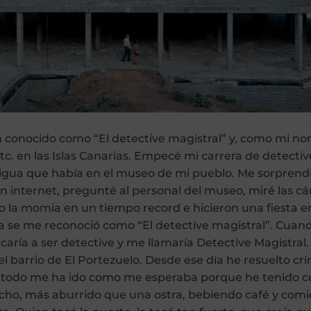
én conocido como “El detective magistral” y, como mi no
etc. en las Islas Canarias. Empecé mi carrera de detecti
gua que había en el museo de mi pueblo. Me sorprendi
en internet, pregunté al personal del museo, miré las 
o la momia en un tiempo record e hicieron una fiesta en m
ía se me reconoció como “El detective magistral”. Cuand
aría a ser detective y me llamaría Detective Magistral
 barrio de El Portezuelo. Desde ese día he resuelto crí
o todo me ha ido como me esperaba porque he tenido c
acho, más aburrido que una ostra, bebiendo café y comi