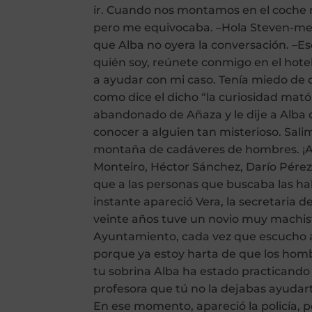
ir. Cuando nos montamos en el coche 
pero me equivocaba. –Hola Steven-me 
que Alba no oyera la conversación. –Es
quién soy, reúnete conmigo en el hote
a ayudar con mi caso. Tenía miedo de 
como dice el dicho “la curiosidad mató
abandonado de Añaza y le dije a Alba 
conocer a alguien tan misterioso. Sal
montaña de cadáveres de hombres. ¡All
Monteiro, Héctor Sánchez, Darío Pérez
que a las personas que buscaba las ha
instante apareció Vera, la secretaria de
veinte años tuve un novio muy machista
Ayuntamiento, cada vez que escucho a
porque ya estoy harta de que los hombr
tu sobrina Alba ha estado practicando
profesora que tú no la dejabas ayudarte
En ese momento, apareció la policía, p