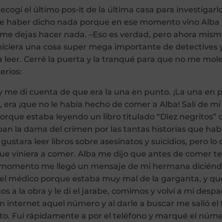
 Recogí el último pos-it de la última casa para investig
ue haber dicho nada porque en ese momento vino Alba y 
 me dejas hacer nada. –Eso es verdad, pero ahora mism
ciera una cosa super mega importante de detectives y
ara leer. Cerré la puerta y la tranqué para que no me mo
erios:
y me di cuenta de que era la una en punto. ¡La una en 
 era ¡que no le había hecho de comer a Alba! Salí de mi
orque estaba leyendo un libro titulado “Diez negritos” 
aban la dama del crimen por las tantas historias que ha
ustara leer libros sobre asesinatos y suicidios, pero lo 
 que viniera a comer. Alba me dijo que antes de comer
e momento me llegó un mensaje de mi hermana diciénd
l médico porque estaba muy mal de la garganta, y que 
os a la obra y le di el jarabe, comimos y volví a mi des
n internet aquel número y al darle a buscar me salió e
to. Fui rápidamente a por el teléfono y marqué el númer