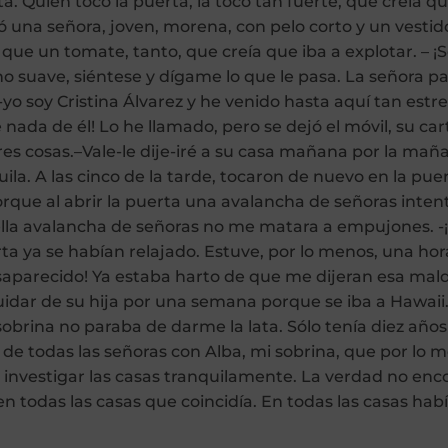
. Quien tocó la puerta, la tocó tan fuerte, que creía qu
tró una señora, joven, morena, con pelo corto y un vest
 que un tomate, tanto, que creía que iba a explotar. – ¡S
ono suave, siéntese y dígame lo que le pasa. La señora 
o-yo soy Cristina Álvarez y he venido hasta aquí tan es
ada de él! Lo he llamado, pero se dejó el móvil, su car
res cosas.–Vale-le dije-iré a su casa mañana por la maña
la. A las cinco de la tarde, tocaron de nuevo en la pu
orque al abrir la puerta una avalancha de señoras inte
lla avalancha de señoras no me matara a empujones. -¡
uerta ya se habían relajado. Estuve, por lo menos, una h
aparecido! Ya estaba harto de que me dijeran esa maldi
ar de su hija por una semana porque se iba a Hawaii. ¡
sobrina no paraba de darme la lata. Sólo tenía diez años
 de todas las señoras con Alba, mi sobrina, que por lo 
ía investigar las casas tranquilamente. La verdad no e
 en todas las casas que coincidía. En todas las casas h