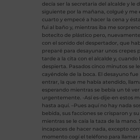
decía ser la secretaria del alcalde y le
siguiente por la mañana, colgué y me e
cuarto y empecé a hacer la cena y ést
fui al baño y, mientras iba me sorpren
botecito de plástico pero, nuevamente
con el sonido del despertador, que ha
preparé para desayunar unos crepes par
tarde a la cita con el alcalde y, cuand
despierta. Pasados cinco minutos se 
cayéndole de la boca. El desayuno fu
entrar, la que me había atendido, llam
esperando mientras se bebía un té ve
urgentemente. -Así es-dije-en estos 
hasta aquí. –Pues aquí no hay nada so
bebida, sus facciones se crisparon y su
mientras se le caía la taza de la mano
incapaces de hacer nada, excepto conte
momento cogí el teléfono para llamar a 