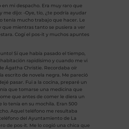
arlo en mi despacho. Era muy raro que
me dijo: -Oye, tío, ¿te podría ayudar
o tenía mucho trabajo que hacer. Le
 que mientras tanto se pusiera a ver
lestara. Cogí el pos-it y muchos apuntes
punto! Sí que había pasado el tiempo,
 habitación rapidísimo y cuando me vi
de Ágatha Christie. Recordaba oír
bía escrito de novela negra. Me pareció
dejé pasar. Fui a la cocina, preparé un
 tenía que tomarse una medicina que
ome que antes de comer le diera un
lo tenía en su mochila. Eran 500
pacho. Aquel teléfono me resultaba
l teléfono del Ayuntamiento de La
o de pos-it. Me lo cogió una chica que