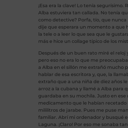
¡Esa era la clave! Lo tenía segurísimo.
Alba estuviera tan callada. No tenía q
como detective? Porfa, tío, que nunca
dije que esperara un momento a que hi
la tele o a leer lo que sea que le gust
más e hice un collage típico de los mist
Después de un buen rato miré el reloj 
pero eso no era lo que me preocupaba,
a Alba en el sillón me extrañó mucho p
hablar de esa escritora y, que, la llam
extraño que a una niña de diez años le g
arroz a la cubana y llamé a Alba para
guardaba en su mochila. Justo en es
medicamento que le habían recetado e
mililitros de jarabe. Pues me puse man
familiar. Abrí mi ordenador y busqué e
Laguna. ¡Claro! Por eso me sonaba tan