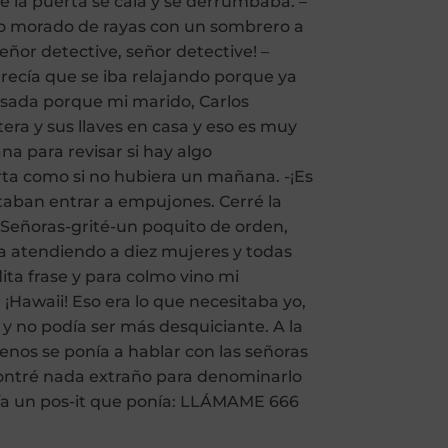
e la puerta se caía y se derrumbaba. –
ido morado de rayas con un sombrero a
eñor detective, señor detective! –
parecía que se iba relajando porque ya
tresada porque mi marido, Carlos
tera y sus llaves en casa y eso es muy
na para revisar si hay algo
erta como si no hubiera un mañana. -¡Es
ntaban entrar a empujones. Cerré la
Señoras-grité-un poquito de orden,
ora atendiendo a diez mujeres y todas
ta frase y para colmo vino mi
Hawaii! Eso era lo que necesitaba yo,
 y no podía ser más desquiciante. A la
menos se ponía a hablar con las señoras
ncontré nada extraño para denominarlo
abía un pos-it que ponía: LLÁMAME 666