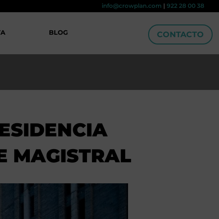
info@crowplan.com
|
922 28 00 38
TA
BLOG
CONTACTO
ESIDENCIA
VE MAGISTRAL