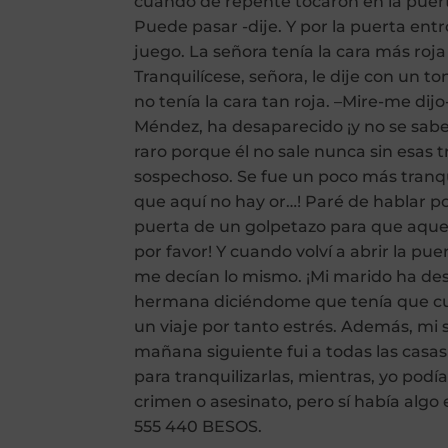
cuando de repente tocaron en la puerta
Puede pasar -dije. Y por la puerta en
juego. La señora tenía la cara más roja
Tranquilícese, señora, le dije con un t
no tenía la cara tan roja. –Mire-me dij
Méndez, ha desaparecido ¡y no se sabe n
raro porque él no sale nunca sin esas t
sospechoso. Se fue un poco más tranqui
que aquí no hay or…! Paré de hablar p
puerta de un golpetazo para que aque
por favor! Y cuando volví a abrir la p
me decían lo mismo. ¡Mi marido ha des
hermana diciéndome que tenía que cuid
un viaje por tanto estrés. Además, mi 
mañana siguiente fui a todas las casas
para tranquilizarlas, mientras, yo pod
crimen o asesinato, pero sí había algo
555 440 BESOS.