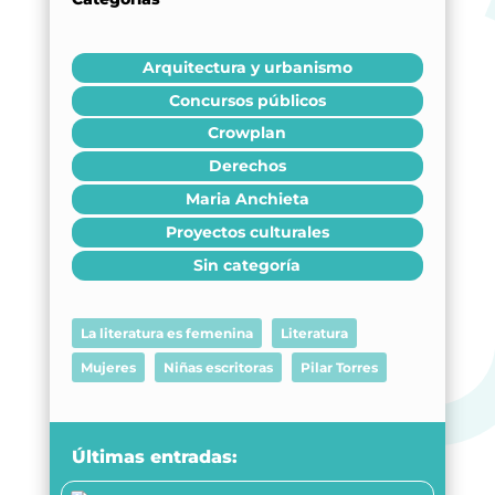
922 28 00 28
Arquitectura y urbanismo
Concursos públicos
Crowplan
Derechos
Maria Anchieta
Proyectos culturales
Sin categoría
La literatura es femenina
Literatura
Mujeres
Niñas escritoras
Pilar Torres
Últimas entradas: