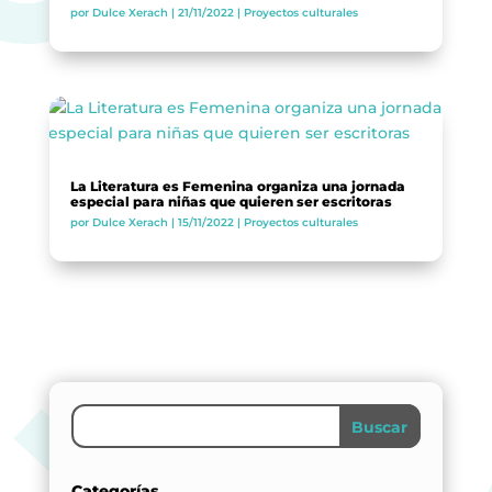
por
Dulce Xerach
|
21/11/2022
|
Proyectos culturales
BLOG
ESPACIO CULTURAL EL TANQUE
CONTACTO
La Literatura es Femenina organiza una jornada
especial para niñas que quieren ser escritoras
por
Dulce Xerach
|
15/11/2022
|
Proyectos culturales
LA NEUROLITERATURA ENTRA
EN NUESTROS OBJETIVOS
SOMOS TRANSPARENTES
por
Digital
por
Dulce Xerach
Buscar
Categorías
info@crowplan.com