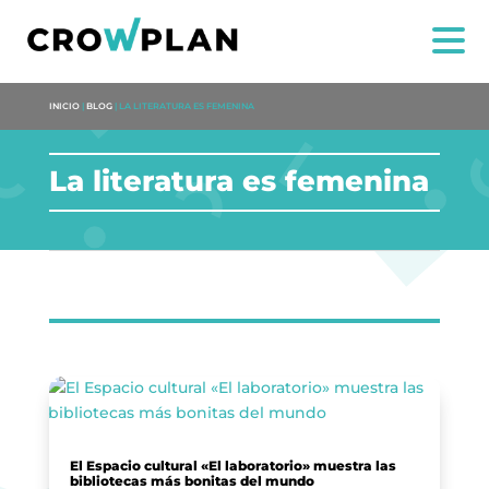
INICIO
|
BLOG
|
LA LITERATURA ES FEMENINA
La literatura es femenina
NOSOTROS
SERVICIOS
PROYECTOS
El Espacio cultural «El laboratorio» muestra las
MARÍA ANCHIETA
bibliotecas más bonitas del mundo