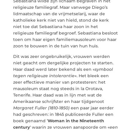
Sebastiana wilde zijn lichaam begraven in het
religieuze familiegraf. Maar vanwege Diego’s
lidmaatschap van de vrijmetselarij, waar de
katholieke kerk niet van hield, stond de kerk
niet toe dat Sebastiana haar zoon in het
religieuze familiegraf begroef. Sebastiana besloot
toen om haar eigen familiemausoleum voor haar
zoon te bouwen in de tuin van hun huis.
Dit was zeer ongebruikelijk, vrouwen werden
niet geacht om dergelijke projecten te starten.
Haar daad werd later bekend als een «
symbool
tegen religieuze intolerantie
«. Het bleek een
zeer effectieve manier van protesteren: het
mausoleum staat nog steeds in la Orotava,
Tenerife. Haar daad was in lijn met wat de
Amerikaanse schrijfster en haar tijdgenoot
Margaret Fuller (1810-1850)
een paar jaar eerder
had geschreven: in 1845 publiceerde Fuller een
boek genaamd ‘
Woman in the Nineteenth
century
‘ waarin ze vrouwen aanspoorde om «
een