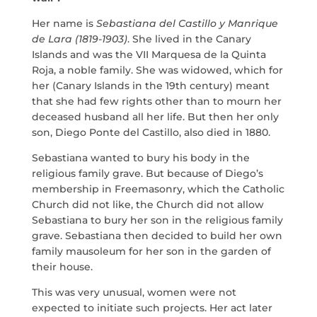
SERVICIOS
Her name is
Sebastiana del Castillo y Manrique
de Lara (1819-1903)
. She lived in the Canary
PROYECTOS
Islands and was the VII Marquesa de la Quinta
Roja, a noble family. She was widowed, which for
MARÍA ANCHIETA
her (Canary Islands in the 19th century) meant
that she had few rights other than to mourn her
BLOG
deceased husband all her life. But then her only
son, Diego Ponte del Castillo, also died in 1880.
ESPACIO CULTURAL EL TANQUE
Sebastiana wanted to bury his body in the
religious family grave. But because of Diego’s
membership in Freemasonry, which the Catholic
CONTACTO
Church did not like, the Church did not allow
Sebastiana to bury her son in the religious family
grave.
Sebastiana then decided to build her own
family mausoleum for her son in the garden of
their house.
LA NEUROLITERATURA ENTRA
EN NUESTROS OBJETIVOS
This was very unusual, women were not
por
Digital
SOMOS TRANSPARENTES
expected to initiate such projects. Her act later