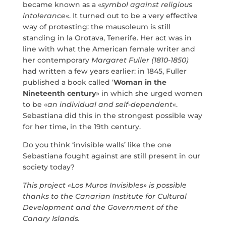
became known as a «
symbol against religious
por
Dulce Xerach
intolerance
«. It turned out to be a very effective
way of protesting: the mausoleum is still
standing in la Orotava, Tenerife. Her act was in
line with what the American female writer and
her contemporary
Margaret Fuller (1810-1850)
had written a few years earlier: in 1845, Fuller
info@crowplan.com
published a book called ‘
Woman in the
922 28 00 28
Nineteenth century
» in which she urged women
to be «
an individual and self-dependent
«.
Sebastiana did this in the strongest possible way
for her time, in the 19th century.
Do you think ‘invisible walls’ like the one
Sebastiana fought against are still present in our
society today?
This project «Los Muros Invisibles» is possible
thanks to the Canarian Institute for Cultural
Development and the Government of the
Canary Islands.