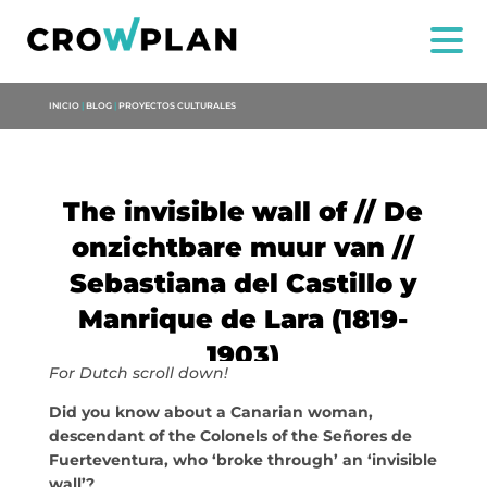
INICIO
|
BLOG
|
PROYECTOS CULTURALES
The invisible wall of // De
onzichtbare muur van //
Sebastiana del Castillo y
Manrique de Lara (1819-
1903)
For Dutch scroll down!
Did you know about a Canarian woman,
NOSOTROS
descendant of the Colonels of the Señores de
Fuerteventura, who ‘broke through’ an ‘invisible
wall’?