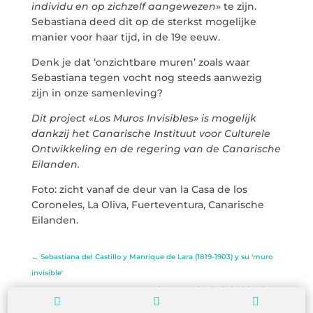
individu en op zichzelf aangewezen
» te zijn.
Sebastiana deed dit op de sterkst mogelijke
manier voor haar tijd, in de 19e eeuw.
Denk je dat ‘onzichtbare muren’ zoals waar
Sebastiana tegen vocht nog steeds aanwezig
zijn in onze samenleving?
Dit project «Los Muros Invisibles» is mogelijk
dankzij het Canarische Instituut voor Culturele
Ontwikkeling en de regering van de Canarische
Eilanden.
Foto: zicht vanaf de deur van la Casa de los
Coroneles, La Oliva, Fuerteventura, Canarische
Eilanden.
←
Sebastiana del Castillo y Manrique de Lara (1819-1903) y su 'muro
invisible'
Mujeres en y detrás de las historias
→


