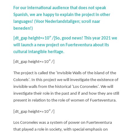
For our international audience that does not speak
NOSOTROS
Spanish, we are happy to explain the project in other
languages! (Voor Nederlandstaligen; scroll naar
SERVICIOS
beneden!)
[dt_gap height=»10″ /]So, good news! This year 2021 we
PROYECTOS
will launch a new project on Fuerteventura about its
cultural intangible heritage.
MARÍA ANCHIETA
[dt_gap height=»10″ /]
The project is called the ‘Invisible Walls of the island of the
BLOG
Colonels’. In this project we will investigate the existence of
invisible walls from the historical ‘Los Coroneles’. We will
ESPACIO CULTURAL EL TANQUE
investigate their role in the past and if and how they are still
present in relation to the role of women of Fuerteventura.
CONTACTO
[dt_gap height=»10″ /]
Los Coroneles was a system of power on Fuerteventura
that played a role in society, with special emphasis on