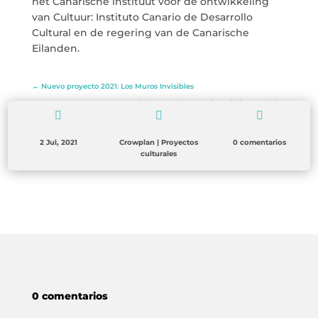
het Canarische instituut voor de ontwikkeling
van Cultuur: Instituto Canario de Desarrollo
Cultural en de regering van de Canarische
Eilanden.
←
Nuevo proyecto 2021: Los Muros Invisibles
El deporte cómo patrimonio inmaterial
→



2 Jul, 2021
Crowplan
|
Proyectos
0 comentarios
culturales
0 comentarios