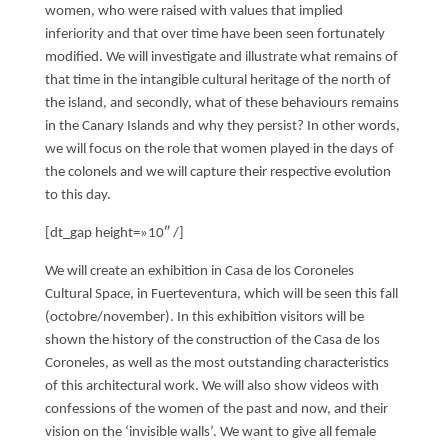
women, who were raised with values ​​that implied
LA NEUROLITERATURA ENTRA
EN NUESTROS OBJETIVOS
inferiority and that over time have been seen fortunately
por
Digital
modified. We will investigate and illustrate what remains of
SOMOS TRANSPARENTES
that time in the intangible cultural heritage of the north of
por
Dulce Xerach
the island, and secondly, what of these behaviours remains
in the Canary Islands and why they persist? In other words,
we will focus on the role that women played in the days of
the colonels and we will capture their respective evolution
to this day.
[dt_gap height=»10″ /]
info@crowplan.com
922 28 00 28
We will create an exhibition in Casa de los Coroneles
Cultural Space, in Fuerteventura, which will be seen this fall
(octobre/november). In this exhibition visitors will be
shown the history of the construction of the Casa de los
Coroneles, as well as the most outstanding characteristics
of this architectural work. We will also show videos with
confessions of the women of the past and now, and their
vision on the ‘invisible walls’. We want to give all female