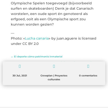
Olympische Spelen toegevoegd (bijvoorbeeld
surfen en skateboarden) Denk je dat Canarisch
worstelen, een oude sport én genoteerd als
erfgoed, ooit als een Olympische sport zou
kunnen worden gezien?
—
Photo: «
Lucha canaria
» by juan.aguere is licensed
under CC BY 2.0
←
El deporte cómo patrimonio inmaterial
La Marquesa de la Casa de Los Coroneles
→



30 Jul, 2021
Crowplan
|
Proyectos
0 comentarios
culturales