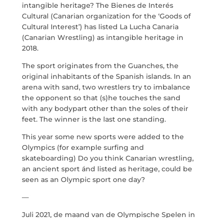
intangible heritage? The Bienes de Interés
MARÍA ANCHIETA
Cultural (Canarian organization for the ‘Goods of
Cultural Interest’) has listed La Lucha Canaria
(Canarian Wrestling) as intangible heritage in
BLOG
2018.
ESPACIO CULTURAL EL TANQUE
The sport originates from the Guanches, the
original inhabitants of the Spanish islands. In an
arena with sand, two wrestlers try to imbalance
CONTACTO
the opponent so that (s)he touches the sand
with any bodypart other than the soles of their
feet. The winner is the last one standing.
This year some new sports were added to the
Olympics (for example surfing and
LA NEUROLITERATURA ENTRA
EN NUESTROS OBJETIVOS
skateboarding) Do you think Canarian wrestling,
por
Digital
an ancient sport ánd listed as heritage, could be
SOMOS TRANSPARENTES
seen as an Olympic sport one day?
por
Dulce Xerach
—
Juli 2021, de maand van de Olympische Spelen in